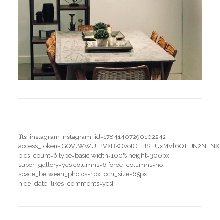
[fts_instagram instagram_id=17841407290102242
access_token=IGQVJWWUE1VXBKQVotOEtJSHUxMVl6QTFJN2NF
pics_count=6 type=basic width=100% height=300px
super_gallery=yes columns=6 force_columns=no
space_between_photos=1px icon_size=65px
hide_date_likes_comments=yes]