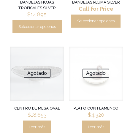
producto
BANDEJAS HOJAS
BANDEJAS PLUMA SILVER
TROPICALES SILVER
Call for Price
$
14.895
Seleccionar opciones
Este
Seleccionar opciones
Este
producto
producto
tiene
tiene
múltiples
múltiples
variantes.
variantes.
Las
Las
opciones
opciones
se
se
pueden
Agotado
Agotado
pueden
elegir
elegir
en
en
la
la
página
página
de
de
producto
producto
CENTRO DE MESA OVAL
PLATO CON FLAMENCO
$
18.653
$
4.320
Leer más
Leer más