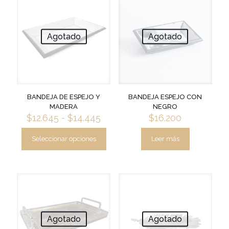
Agotado
Agotado
BANDEJA DE ESPEJO Y
BANDEJA ESPEJO CON
MADERA
NEGRO
Rango
$
12.645
-
$
14.445
$
16.200
de
precios:
Seleccionar opciones
Leer más
Este
desde
producto
$12.645
tiene
hasta
múltiples
$14.445
variantes.
Las
opciones
se
Agotado
Agotado
pueden