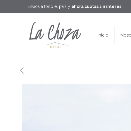
Envíos a todo el país y
ahora cuotas sin interés!
Inicio
Noso