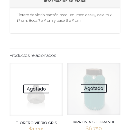
Información adicional
Florero de vidrio panzón medium, medidas 25 de alto x
13 cm. Boca 7 x 5 cm y base 8 x 5 cm.
Productos relacionados
Agotado
Agotado
JARRÓN AZUL GRANDE
FLORERO VIDRIO GRIS
$
6.750
$
1.125